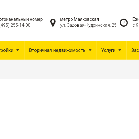
огоканальный номер
метро Маяковская
Еж
(495) 255-14-00
ул. Садовая-Кудринская, 25
с 9
тройки
Вторичная недвижимость
Услуги
За