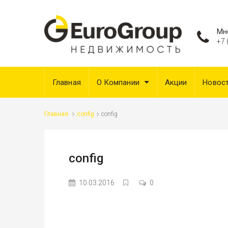
Мн
+7 
Главная
О Компании
Акции
Новос
Главная
config
config
config
10.03.2016
0