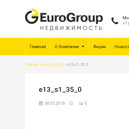
Мн
+7 
Главная
О Компании
Акции
Новос
Главная
e13_s1_35_0
e13_s1_35_0
e13_s1_35_0
08.03.2018
0