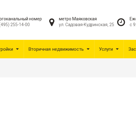
огоканальный номер
метро Маяковская
Еж
(495) 255-14-00
ул. Садовая-Кудринская, 25
с 9
тройки
Вторичная недвижимость
Услуги
За