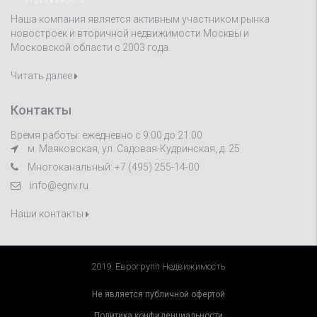
Наша компания является активным участником рынка
новостроек и вторичной недвижимости Москвы и
Московской области с 2003 года.
Читать далее
Контакты
Время работы: ежедневно с 9:00 до 21:00
м. Маяковская, ул. Садовая-Кудринская, д. 25
Многоканальный: +7 (495) 255-14-00
info@egnv.ru
Наши контакты
2019. Еврогрупп Недвижимость
Не является публичной офертой
Политика конфиденциальности