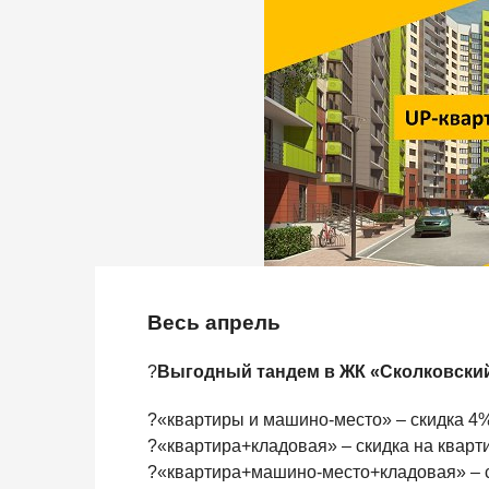
Весь апрель
?
Выгодный тандем в ЖК «Сколковски
?«квартиры и машино-место» – скидка 4
?«квартира+кладовая» – скидка на кварт
?«квартира+машино-место+кладовая» – с