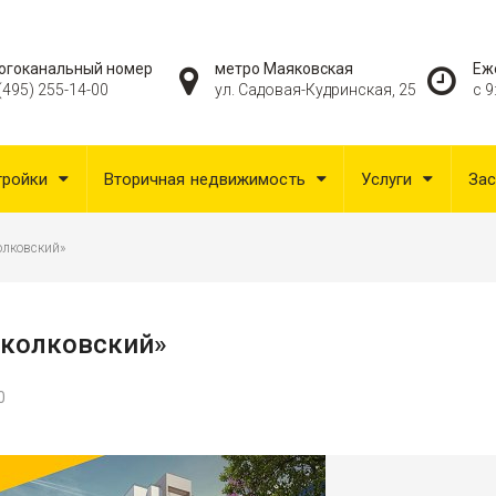
огоканальный номер
метро Маяковская
Еж
(495) 255-14-00
ул. Садовая-Кудринская, 25
с 9
тройки
Вторичная недвижимость
Услуги
За
олковский»
Сколковский»
0