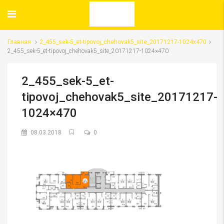
Главная
2_455_sek-5_et-tipovoj_chehovak5_site_20171217-1024x470
2_455_sek-5_et-tipovoj_chehovak5_site_20171217-1024×470
2_455_sek-5_et-
tipovoj_chehovak5_site_20171217-
1024×470
08.03.2018
0