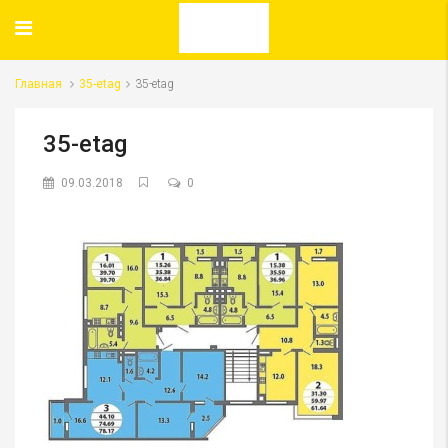
Главная
35-etag
35-etag
35-etag
09.03.2018
0