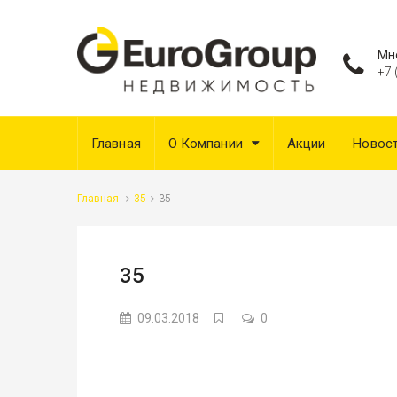
Мн
+7 
Главная
О Компании
Акции
Новос
Главная
35
35
35
09.03.2018
0