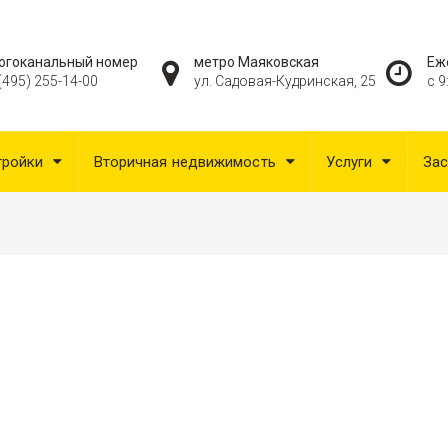
огоканальный номер
метро Маяковская
Еж
(495) 255-14-00
ул. Садовая-Кудринская, 25
с 9
тройки
Вторичная недвижимость
Услуги
За