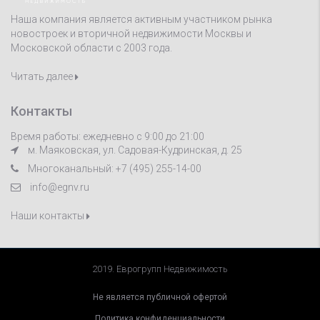
Наша компания является активным участником рынка
новостроек и вторичной недвижимости Москвы и
Московской области с 2003 года.
Читать далее
Контакты
Время работы: ежедневно с 9:00 до 21:00
м. Маяковская, ул. Садовая-Кудринская, д. 25
Многоканальный: +7 (495) 255-14-00
info@egnv.ru
Наши контакты
2019. Еврогрупп Недвижимость
Не является публичной офертой
Политика конфиденциальности