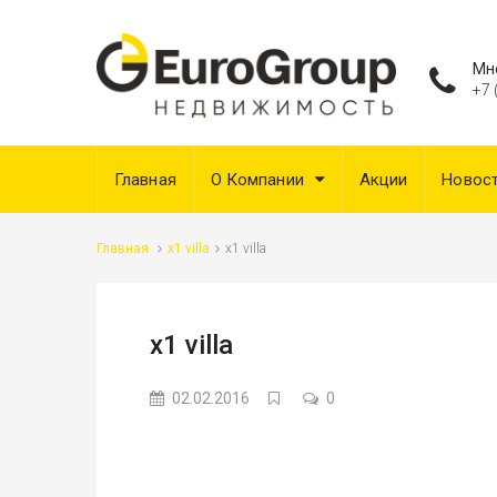
Мн
+7 
Главная
О Компании
Акции
Новос
Главная
x1 villa
x1 villa
x1 villa
02.02.2016
0