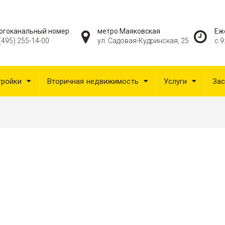
огоканальный номер
метро Маяковская
Еж
(495) 255-14-00
ул. Садовая-Кудринская, 25
с 9
тройки
Вторичная недвижимость
Услуги
За